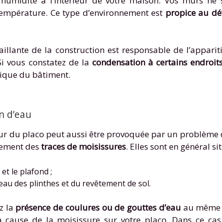
 l’humidité à l’intérieur de votre maison. Vos murs n
température. Ce type d’environnement est
propice au dé
éfaillante de la construction est responsable de l’appari
Si vous constatez de la
condensation à certains endroi
mique du bâtiment.
n d’eau
sur du placo peut aussi être provoquée par un problème d
acement des
traces de moisissures
. Elles sont en général si
et le plafond ;
eau des plinthes et du revêtement de sol.
ez la
présence de coulures ou de gouttes d’eau
au même en
 la cause de la moisissure sur votre placo. Dans ce cas,