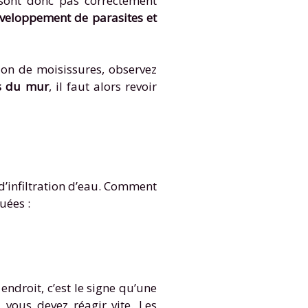
e sont donc pas correctement
veloppement de parasites et
tion de moisissures, observez
ts du mur
, il faut alors revoir
’infiltration d’eau. Comment
tuées :
droit, c’est le signe qu’une
 vous devez réagir vite. Les