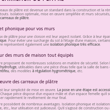
reaux de plâtre est devenue un standard dans la construction et la r
uts. Isolation optimale, mise en œuvre simplifiée et murs sécurisés
 carreaux de plâtre
.
 et phonique pour vos murs
 de plâtre pour une cloison est leur aspect isolant. Grâce à leur épa
mique
. Pour éviter une surcharge du sol à l’étage d’une maison, certain
âtre représentent également une
isolation phonique très efficace
.
our des murs de maison tout équipés
tre proposent de nombreuses solutions en matière de sécurité. Selon
 h
ydrofuge
, utilisables dans une pièce d’eau telle que la salle de bains 
ntifeu
, des modèles
à régulation hygrométrique
, etc.
œuvre des carreaux de plâtre
st leur simplicité de mise en œuvre.
La pose en une étape est accessi
. Chaque pièce dispose d’un espace mâle et d’un espace femelle qu’il su
ser rapidement le revêtement de mur final.
tre possèdent de nombreux avantages. Isolation phonique et isolation
 etc., leur utilisation est judicieuse. Qu’il s’agisse de construction 