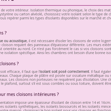
 de votre intérieur. Isolation thermique ou phonique, le choix des maté
lystyrène ou carton alvéolé, choisissez votre isolant selon le type de c
ous repérer parmi les types d’isolants disponibles sur le marché et ch
ns ?
ue ou acoustique
, il est nécessaire d’isoler les cloisons de votre loge
e cloison requiert des panneaux d’épaisseur différente. Les murs extér
est orientée au nord. Ce n’est pas forcément le cas si vos cloisons so
ne isolation spécifique. Ainsi les chambres ont besoin d’une bonne iso
cloisons ?
oit efficace, il faut que l’
isolant soit posé correctement
. Il faut égal
eaux. Chaque plaque de plâtre est posée sur ossature métallique ou su
ux. Les cloisons non porteuses ne requièrent pas d’isolation. Une cloi
 le plafond, surtout s’il est sous combles ou sous toiture, doivent être
our mes cloisons intérieures ?
entation impose une épaisseur d’isolant de cloison entre 14 et 16cm. 
 les isolants synthétiques, les isolants biosourcés et les isolants minc
votre maison, choisissez le bon isolant pour vos cloisons en foncti