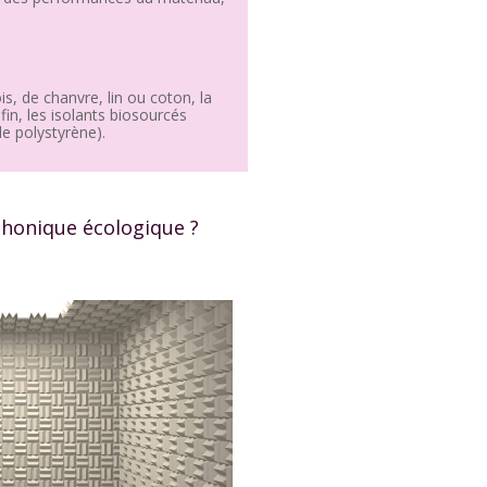
s, de chanvre, lin ou coton, la
in, les isolants biosourcés
de polystyrène).
phonique écologique ?