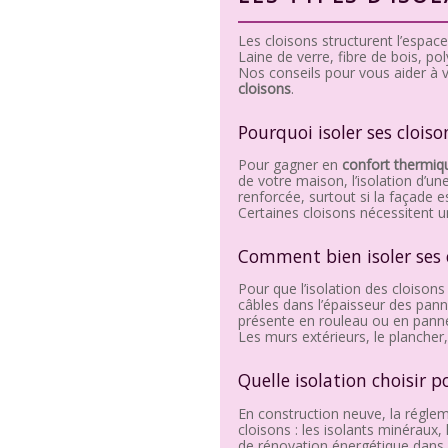
Les cloisons structurent l’espace
Laine de verre, fibre de bois, po
Nos conseils pour vous aider à v
cloisons
.
Pourquoi isoler ses cloiso
Pour gagner en
confort thermiq
de votre maison, l’isolation d’un
renforcée, surtout si la façade 
Certaines cloisons nécessitent u
Comment bien isoler ses 
Pour que l’isolation des cloisons s
câbles dans l’épaisseur des pann
présente en rouleau ou en pannea
Les murs extérieurs, le plancher,
Quelle isolation choisir p
En construction neuve, la réglem
cloisons : les isolants minéraux,
de rénovation énergétique dans 