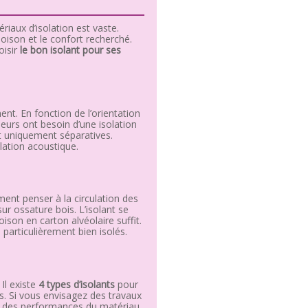
riaux d’isolation est vaste.
loison et le confort recherché.
oisir
le bon isolant pour ses
ment. En fonction de l’orientation
ieurs ont besoin d’une isolation
nt uniquement séparatives.
lation acoustique.
ement penser à la circulation des
r ossature bois. L’isolant se
son en carton alvéolaire suffit.
 particulièrement bien isolés.
Il existe
4 types d’isolants
pour
es. Si vous envisagez des travaux
on des performances du matériau,