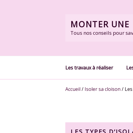
Skip
to
content
MONTER UNE 
Tous nos conseils pour sa
Les travaux à réaliser
Les
Accueil
/
Isoler sa cloison
/
Les
LES TYPES D’ISO